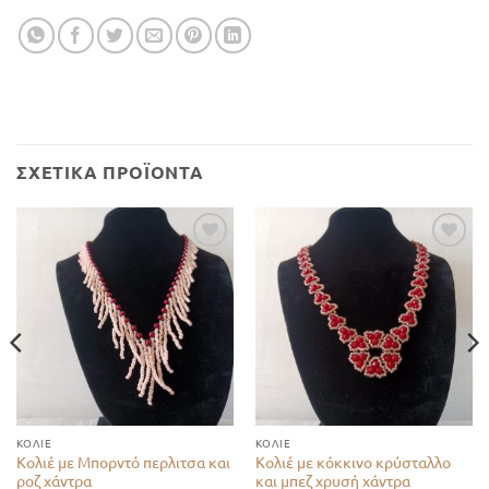
ΣΧΕΤΙΚΆ ΠΡΟΪΌΝΤΑ
Add to
Add to
wishlist
wishlist
ΚΟΛΙΈ
ΚΟΛΙΈ
Κολιέ με Μπορντό περλιτσα και
Κολιέ με κόκκινο κρύσταλλο
ροζ χάντρα
και μπεζ χρυσή χάντρα