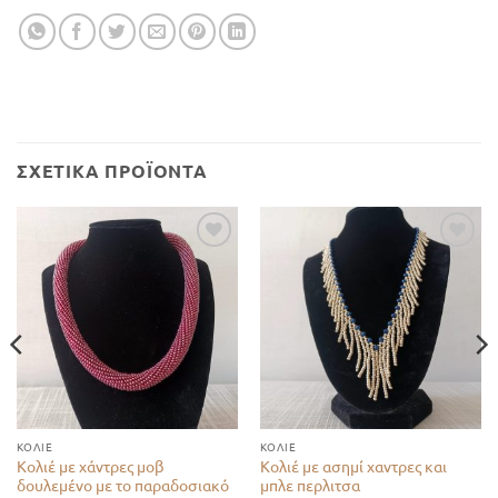
ΣΧΕΤΙΚΆ ΠΡΟΪΌΝΤΑ
Add to
Add to
wishlist
wishlist
ΚΟΛΙΈ
ΚΟΛΙΈ
Κολιέ με χάντρες μοβ
Κολιέ με ασημί χαντρες και
δουλεμένο με το παραδοσιακό
μπλε περλιτσα